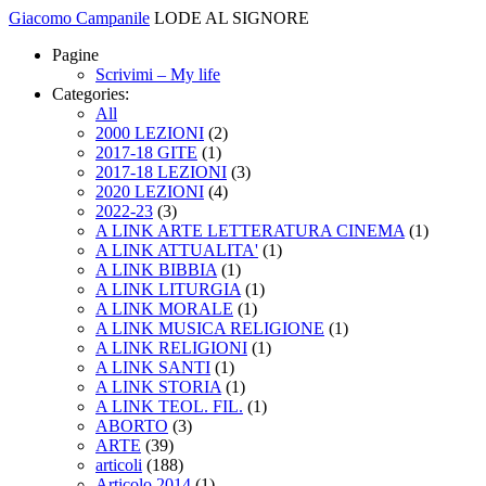
Giacomo Campanile
LODE AL SIGNORE
Pagine
Scrivimi – My life
Categories:
All
2000 LEZIONI
(2)
2017-18 GITE
(1)
2017-18 LEZIONI
(3)
2020 LEZIONI
(4)
2022-23
(3)
A LINK ARTE LETTERATURA CINEMA
(1)
A LINK ATTUALITA'
(1)
A LINK BIBBIA
(1)
A LINK LITURGIA
(1)
A LINK MORALE
(1)
A LINK MUSICA RELIGIONE
(1)
A LINK RELIGIONI
(1)
A LINK SANTI
(1)
A LINK STORIA
(1)
A LINK TEOL. FIL.
(1)
ABORTO
(3)
ARTE
(39)
articoli
(188)
Articolo 2014
(1)