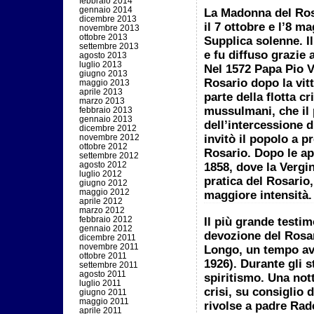
febbraio 2014
gennaio 2014
La
Madonna del Ros
dicembre 2013
il
7 ottobre
e l’8 ma
novembre 2013
ottobre 2013
Supplica solenne. Il
settembre 2013
e fu diffuso grazie 
agosto 2013
luglio 2013
Nel 1572 Papa Pio V 
giugno 2013
Rosario dopo la vit
maggio 2013
aprile 2013
parte della flotta cr
marzo 2013
mussulmani, che il
febbraio 2013
gennaio 2013
dell’intercessione d
dicembre 2012
invitò il popolo a p
novembre 2012
ottobre 2012
Rosario. Dopo le ap
settembre 2012
agosto 2012
1858, dove la Vergi
luglio 2012
pratica del Rosario,
giugno 2012
maggio 2012
maggiore intensità.
aprile 2012
marzo 2012
febbraio 2012
Il più grande testi
gennaio 2012
devozione del Rosar
dicembre 2011
novembre 2011
Longo
, un tempo av
ottobre 2011
1926). Durante gli s
settembre 2011
agosto 2011
spiritismo. Una not
luglio 2011
crisi, su consiglio
giugno 2011
maggio 2011
rivolse a padre Rad
aprile 2011