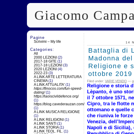
Giacomo Campa
Pagine
Scrivimi – My life
14 
Battaglia di
Categories:
All
Madonna del
2000 LEZIONI
(2)
2017-18 GITE
(1)
Religione e s
2017-18 LEZIONI
(3)
2020 LEZIONI
(4)
ottobre 2019
2022-23
(3)
A LINK ARTE LETTERATURA
CINEMA
(1)
Filed under:
VARIE
,
VENDO
— gi
A LINK ATTUALITA'
(1)
Religione e storia d
https://finocos.com/fun-speed-
Lèpanto, è uno stor
dating/
(1)
https://laoiscivildefence.org/
il 7 ottobre 1571, n
(1)
Cipro, tra le flott
https://blog.cavederauzan.com/
(1)
ottomano e quelle c
A LINK MUSICA RELIGIONE
che riuniva le forze
(1)
A LINK RELIGIONI
(1)
Venezia, dell’Imper
A LINK SANTI
(1)
Napoli e di Sicilia),
A LINK STORIA
(1)
A LINK TEOL. FIL.
(1)
Repubblica di Genov