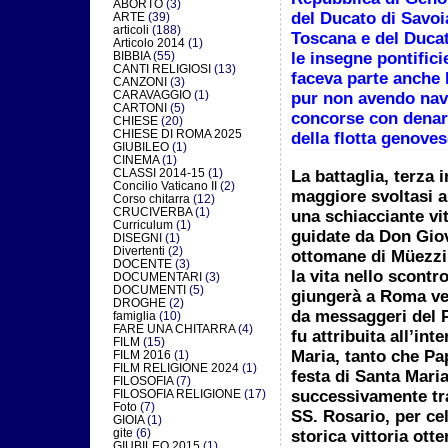
ABORTO
(3)
del Ducato di Savoi
ARTE
(39)
articoli
(188)
Toscana e del Ducat
Articolo 2014
(1)
BIBBIA
(55)
le insegne pontifici
CANTI RELIGIOSI
(13)
faceva parte anche 
CANZONI
(3)
CARAVAGGIO
(1)
pur non avendo navi
CARTONI
(5)
concorse con denar
CHIESE
(20)
CHIESE DI ROMA 2025
della flotta genoves
GIUBILEO
(1)
CINEMA
(1)
CLASSI 2014-15
(1)
La battaglia, terza 
Concilio Vaticano II
(2)
maggiore svoltasi a
Corso chitarra
(12)
CRUCIVERBA
(1)
una schiacciante vit
Curriculum
(1)
guidate da Don Giov
DISEGNI
(1)
Divertenti
(2)
ottomane di Müezzi
DOCENTE
(3)
la vita nello scontr
DOCUMENTARI
(3)
DOCUMENTI
(5)
giungerà a Roma ven
DROGHE
(2)
da messaggeri del P
famiglia
(10)
FARE UNA CHITARRA
(4)
fu attribuita all’in
FILM
(15)
Maria, tanto che Pap
FILM 2016
(1)
FILM RELIGIONE 2024
(1)
festa di Santa Maria
FILOSOFIA
(7)
successivamente tra
FILOSOFIA RELIGIONE
(17)
Foto
(7)
SS. Rosario, per cel
GIOIA
(1)
gite
(6)
storica vittoria otte
GIUBILEO 2015
(1)