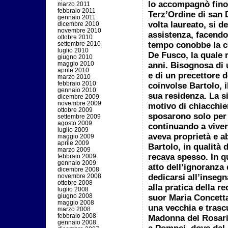
lo accompagnò fino
marzo 2011
febbraio 2011
Terz’Ordine di san
gennaio 2011
volta laureato, si d
dicembre 2010
novembre 2010
assistenza, facendo 
ottobre 2010
tempo conobbe la c
settembre 2010
luglio 2010
De Fusco, la quale r
giugno 2010
maggio 2010
anni. Bisognosa di 
aprile 2010
e di un precettore d
marzo 2010
febbraio 2010
coinvolse Bartolo, i
gennaio 2010
sua residenza. La s
dicembre 2009
novembre 2009
motivo di chiacchier
ottobre 2009
sposarono solo per 
settembre 2009
agosto 2009
continuando a viver
luglio 2009
aveva proprietà e a
maggio 2009
aprile 2009
Bartolo, in qualità 
marzo 2009
recava spesso. In q
febbraio 2009
gennaio 2009
atto dell’ignoranza 
dicembre 2008
dedicarsi all’inseg
novembre 2008
ottobre 2008
alla pratica della r
luglio 2008
giugno 2008
suor Maria Concetta
maggio 2008
una vecchia e trascu
marzo 2008
febbraio 2008
Madonna del Rosario
gennaio 2008