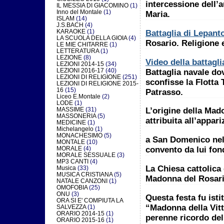
intercessione dell’
IL MESSIA DI GIACOMINO
(1)
Inno del Montale
(1)
Maria.
ISLAM
(14)
J.S.BACH
(4)
KARAOKE
(1)
Battaglia di Lepant
LA SCUOLA DELLA GIOIA
(4)
Rosario. Religione e
LE MIE CHITARRE
(1)
LETTERATURA
(1)
LEZIONE
(8)
Video della battagl
LEZIONI 2014-15
(34)
LEZIONI 2016-17
(40)
Battaglia navale do
LEZIONI DI RELIGIONE
(251)
sconfisse la Flotta 
LEZIONI DI RELIGIONE 2015-
16
(15)
Patrasso.
Liceo E.Montale
(2)
LODE
(1)
MASSIME
(31)
L’origine della Mad
MASSONERIA
(5)
attribuita all’appar
MEDICINE
(1)
Michelangelo
(1)
MONACHESIMO
(5)
a San Domenico nel
MONTALE
(10)
MORALE
(4)
convento da lui fon
MORALE SESSUALE
(3)
MP3 CANTI
(4)
La Chiesa cattolica 
Musica
(33)
MUSICA CRISTIANA
(5)
Madonna del Rosario
NATALE CANZONI
(1)
OMOFOBIA
(25)
ONU
(3)
Questa festa fu isti
ORA SI E' COMPIUTA LA
“Madonna della Vitt
SALVEZZA
(1)
ORARIO 2014-15
(1)
perenne ricordo del
ORARIO 2015-16
(1)