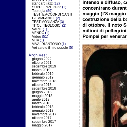
intenso e diffuso, c
standard jazz
(12)
SUPPLENZE 2023
(1)
concentrano durante
Teologia
(59)
maggio (l’8 maggio 
TESTI E ACCORDI CANTI
G.CAMPANILE
(2)
costruzione della b
TESTIMONIANZA
(3)
di ottobre. Il noto 
TITOLI TEOLOGICI
(2)
VARIE
(1)
milioni
di pellegrin
VENDO
(1)
Pompei per venerar
Video
(51)
VITA
(1)
VIVALDI ANTONIO
(1)
Voi sarete il mio popolo
(5)
Archives:
giugno 2022
ottobre 2021
settembre 2019
marzo 2019
febbraio 2019
gennaio 2019
novembre 2018
ottobre 2018
settembre 2018
giugno 2018
maggio 2018
aprile 2018
marzo 2018
febbraio 2018
gennaio 2018
novembre 2017
ottobre 2017
settembre 2017
maggio 2017