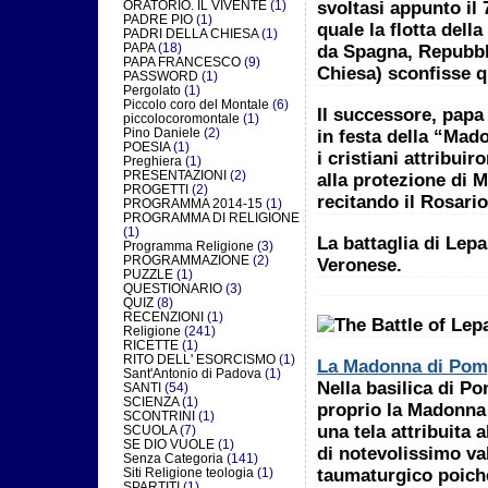
svoltasi appunto il 
ORATORIO. IL VIVENTE
(1)
PADRE PIO
(1)
quale la flotta dell
PADRI DELLA CHIESA
(1)
PAPA
(18)
da Spagna, Repubbli
PAPA FRANCESCO
(9)
Chiesa) sconfisse qu
PASSWORD
(1)
Pergolato
(1)
Piccolo coro del Montale
(6)
Il successore, papa 
piccolocoromontale
(1)
Pino Daniele
(2)
in festa della “Mad
POESIA
(1)
i cristiani attribuir
Preghiera
(1)
PRESENTAZIONI
(2)
alla protezione di 
PROGETTI
(2)
recitando il Rosario
PROGRAMMA 2014-15
(1)
PROGRAMMA DI RELIGIONE
(1)
La battaglia di Lepa
Programma Religione
(3)
PROGRAMMAZIONE
(2)
Veronese.
PUZZLE
(1)
QUESTIONARIO
(3)
QUIZ
(8)
RECENZIONI
(1)
Religione
(241)
RICETTE
(1)
RITO DELL' ESORCISMO
(1)
La Madonna di Pom
Sant'Antonio di Padova
(1)
Nella basilica di Po
SANTI
(54)
SCIENZA
(1)
proprio la Madonna 
SCONTRINI
(1)
una tela attribuita 
SCUOLA
(7)
SE DIO VUOLE
(1)
di notevolissimo
va
Senza Categoria
(141)
Siti Religione teologia
(1)
taumaturgico
poiché
SPARTITI
(1)