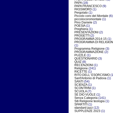
PAPA
(18)
PAPA FRANCESCO
(9)
PASSWORD
(1)
Pergolato
(1)
Piccolo coro del Montale
(6)
piccolocoromontale
(1)
Pino Daniele
(2)
POESIA
(1)
Preghiera
(1)
PRESENTAZIONI
(2)
PROGETTI
(2)
PROGRAMMA 2014-15
(1)
PROGRAMMA DI RELIGIO
(1)
Programma Religione
(3)
PROGRAMMAZIONE
(2)
PUZZLE
(1)
QUESTIONARIO
(3)
QUIZ
(8)
RECENZIONI
(1)
Religione
(241)
RICETTE
(1)
RITO DELL' ESORCISMO
(1
Sant'Antonio di Padova
(1)
SANTI
(54)
SCIENZA
(1)
SCONTRINI
(1)
SCUOLA
(7)
SE DIO VUOLE
(1)
Senza Categoria
(141)
Siti Religione teologia
(1)
SPARTITI
(1)
standard jazz
(12)
SUPPLENZE 2023
(1)