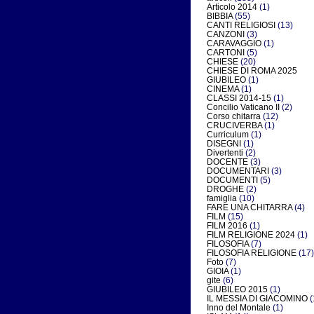
Articolo 2014
(1)
BIBBIA
(55)
CANTI RELIGIOSI
(13)
CANZONI
(3)
CARAVAGGIO
(1)
CARTONI
(5)
CHIESE
(20)
CHIESE DI ROMA 2025
GIUBILEO
(1)
CINEMA
(1)
CLASSI 2014-15
(1)
Concilio Vaticano II
(2)
Corso chitarra
(12)
CRUCIVERBA
(1)
Curriculum
(1)
DISEGNI
(1)
Divertenti
(2)
DOCENTE
(3)
DOCUMENTARI
(3)
DOCUMENTI
(5)
DROGHE
(2)
famiglia
(10)
FARE UNA CHITARRA
(4)
FILM
(15)
FILM 2016
(1)
FILM RELIGIONE 2024
(1)
FILOSOFIA
(7)
FILOSOFIA RELIGIONE
(17)
Foto
(7)
GIOIA
(1)
gite
(6)
GIUBILEO 2015
(1)
IL MESSIA DI GIACOMINO
(
Inno del Montale
(1)