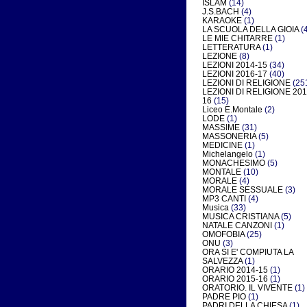
ISLAM
(14)
J.S.BACH
(4)
KARAOKE
(1)
LA SCUOLA DELLA GIOIA
(4
LE MIE CHITARRE
(1)
LETTERATURA
(1)
LEZIONE
(8)
LEZIONI 2014-15
(34)
LEZIONI 2016-17
(40)
LEZIONI DI RELIGIONE
(25
LEZIONI DI RELIGIONE 201
16
(15)
Liceo E.Montale
(2)
LODE
(1)
MASSIME
(31)
MASSONERIA
(5)
MEDICINE
(1)
Michelangelo
(1)
MONACHESIMO
(5)
MONTALE
(10)
MORALE
(4)
MORALE SESSUALE
(3)
MP3 CANTI
(4)
Musica
(33)
MUSICA CRISTIANA
(5)
NATALE CANZONI
(1)
OMOFOBIA
(25)
ONU
(3)
ORA SI E' COMPIUTA LA
SALVEZZA
(1)
ORARIO 2014-15
(1)
ORARIO 2015-16
(1)
ORATORIO. IL VIVENTE
(1)
PADRE PIO
(1)
PADRI DELLA CHIESA
(1)