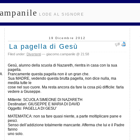
ampanile
LODE AL SIGNORE
19 Dicembre 2012
La pagella di Gesù
Filed under:
Divertenti
— giacomo.campanile @ 21:58
Gesù, alunno della scuola di Nazareth, rientra in casa con la sua
pagella.
A
Francamente questa pagella non è un gran che.
Sua MADRE, vedendo questa brutta pagella, non dice nulla, ma
medita tutte le
cose nel suo cuore. Ma resta ancora da fare la cosa più difficile: farla
vedere a Giuseppe.
Mittente: SCUOLA SIMEONE DI NAZARETH
Destinatari: GIUSEPPE E MARIA DI DAVID
E
Oggetto: PAGELLA DI GESU’
MATEMATICA: non sa fare quasi niente, a parte moltiplicare pane e
pesci.
Senso dell’addizione totalmente mancante. Afferma che lui e il Padre
fanno
uno solo.