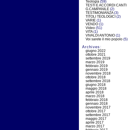
Teologia
(59)
TESTI E ACCORDI CANTI
G.CAMPANILE
(2)
TESTIMONIANZA
(3)
TITOLI TEOLOGICI
(2)
VARIE
(1)
VENDO
(1)
Video
(51)
VITA
(1)
VIVALDI ANTONIO
(1)
Voi sarete il mio popolo
(5)
Archives:
giugno 2022
ottobre 2021
settembre 2019
marzo 2019
febbraio 2019
gennaio 2019
novembre 2018
ottobre 2018
settembre 2018
giugno 2018
maggio 2018
aprile 2018
marzo 2018
febbraio 2018
gennaio 2018
novembre 2017
ottobre 2017
settembre 2017
maggio 2017
aprile 2017
marzo 2017