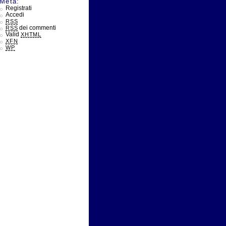
Meta:
Registrati
Accedi
RSS
dei commenti
RSS
Valid
XHTML
XFN
WP