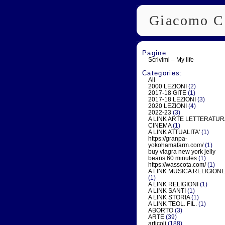
Giacomo C
Pagine
Scrivimi – My life
Categories:
All
2000 LEZIONI
(2)
2017-18 GITE
(1)
2017-18 LEZIONI
(3)
2020 LEZIONI
(4)
2022-23
(3)
A LINK ARTE LETTERATUR
CINEMA
(1)
A LINK ATTUALITA'
(1)
https://granpa-
yokohamafarm.com/
(1)
buy viagra new york jelly
beans 60 minutes
(1)
https://wasscota.com/
(1)
A LINK MUSICA RELIGION
(1)
A LINK RELIGIONI
(1)
A LINK SANTI
(1)
A LINK STORIA
(1)
A LINK TEOL. FIL.
(1)
ABORTO
(3)
ARTE
(39)
articoli
(188)