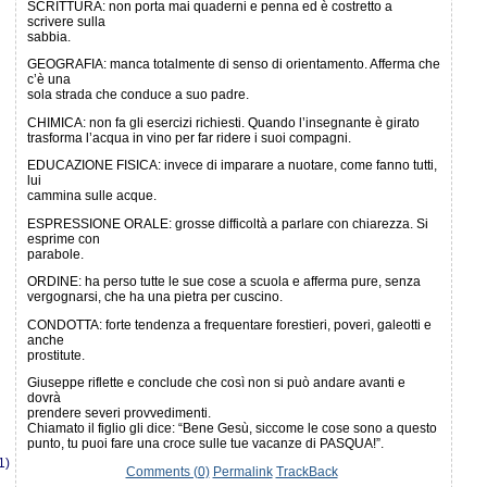
SCRITTURA: non porta mai quaderni e penna ed è costretto a
scrivere sulla
sabbia.
GEOGRAFIA: manca totalmente di senso di orientamento. Afferma che
c’è una
sola strada che conduce a suo padre.
CHIMICA: non fa gli esercizi richiesti. Quando l’insegnante è girato
trasforma l’acqua in vino per far ridere i suoi compagni.
EDUCAZIONE FISICA: invece di imparare a nuotare, come fanno tutti,
lui
cammina sulle acque.
ESPRESSIONE ORALE: grosse difficoltà a parlare con chiarezza. Si
esprime con
parabole.
ORDINE: ha perso tutte le sue cose a scuola e afferma pure, senza
vergognarsi, che ha una pietra per cuscino.
CONDOTTA: forte tendenza a frequentare forestieri, poveri, galeotti e
anche
prostitute.
Giuseppe riflette e conclude che così non si può andare avanti e
dovrà
prendere severi provvedimenti.
Chiamato il figlio gli dice: “Bene Gesù, siccome le cose sono a questo
punto, tu puoi fare una croce sulle tue vacanze di PASQUA!”.
1)
Comments (0)
Permalink
TrackBack