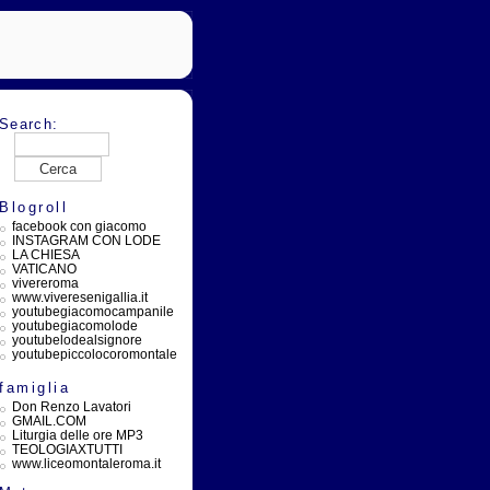
Search:
Blogroll
facebook con giacomo
INSTAGRAM CON LODE
LA CHIESA
VATICANO
vivereroma
www.viveresenigallia.it
youtubegiacomocampanile
youtubegiacomolode
youtubelodealsignore
youtubepiccolocoromontale
famiglia
Don Renzo Lavatori
GMAIL.COM
Liturgia delle ore MP3
TEOLOGIAXTUTTI
www.liceomontaleroma.it