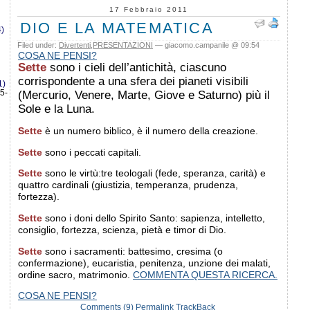
17 Febbraio 2011
DIO E LA MATEMATICA
)
Filed under:
Divertenti
,
PRESENTAZIONI
— giacomo.campanile @ 09:54
COSA NE PENSI?
Sette
sono i cieli dell’antichità, ciascuno
corrispondente a una sfera dei pianeti visibili
1)
5-
(Mercurio, Venere, Marte, Giove e Saturno) più il
Sole e la Luna.
Sette
è un numero biblico, è il numero della creazione.
Sette
sono i peccati capitali.
Sette
sono le virtù:tre teologali (fede, speranza, carità) e
quattro cardinali (giustizia, temperanza, prudenza,
fortezza).
Sette
sono i doni dello Spirito Santo: sapienza, intelletto,
consiglio, fortezza, scienza, pietà e timor di Dio.
Sette
sono i sacramenti: battesimo, cresima (o
confermazione), eucaristia, penitenza, unzione dei malati,
ordine sacro, matrimonio.
COMMENTA QUESTA RICERCA.
COSA NE PENSI?
Comments (9)
Permalink
TrackBack