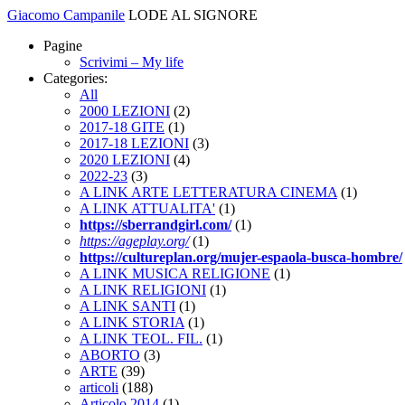
Giacomo Campanile
LODE AL SIGNORE
Pagine
Scrivimi – My life
Categories:
All
2000 LEZIONI
(2)
2017-18 GITE
(1)
2017-18 LEZIONI
(3)
2020 LEZIONI
(4)
2022-23
(3)
A LINK ARTE LETTERATURA CINEMA
(1)
A LINK ATTUALITA'
(1)
https://sberrandgirl.com/
(1)
https://ageplay.org/
(1)
https://cultureplan.org/mujer-espaola-busca-hombre/
A LINK MUSICA RELIGIONE
(1)
A LINK RELIGIONI
(1)
A LINK SANTI
(1)
A LINK STORIA
(1)
A LINK TEOL. FIL.
(1)
ABORTO
(3)
ARTE
(39)
articoli
(188)
Articolo 2014
(1)