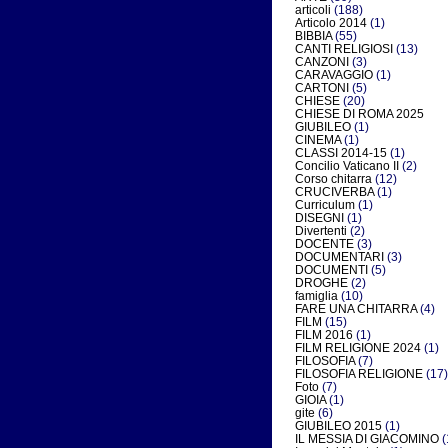
articoli
(188)
Articolo 2014
(1)
BIBBIA
(55)
CANTI RELIGIOSI
(13)
CANZONI
(3)
CARAVAGGIO
(1)
CARTONI
(5)
CHIESE
(20)
CHIESE DI ROMA 2025
GIUBILEO
(1)
CINEMA
(1)
CLASSI 2014-15
(1)
Concilio Vaticano II
(2)
Corso chitarra
(12)
CRUCIVERBA
(1)
Curriculum
(1)
DISEGNI
(1)
Divertenti
(2)
DOCENTE
(3)
DOCUMENTARI
(3)
DOCUMENTI
(5)
DROGHE
(2)
famiglia
(10)
FARE UNA CHITARRA
(4)
FILM
(15)
FILM 2016
(1)
FILM RELIGIONE 2024
(1)
FILOSOFIA
(7)
FILOSOFIA RELIGIONE
(17)
Foto
(7)
GIOIA
(1)
gite
(6)
GIUBILEO 2015
(1)
IL MESSIA DI GIACOMINO
(