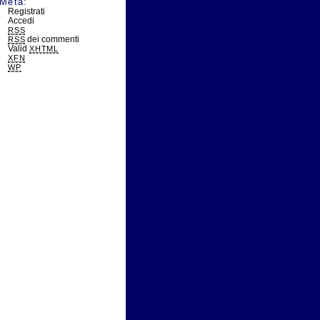
Meta:
Registrati
Accedi
RSS
dei commenti
RSS
Valid
XHTML
XFN
WP