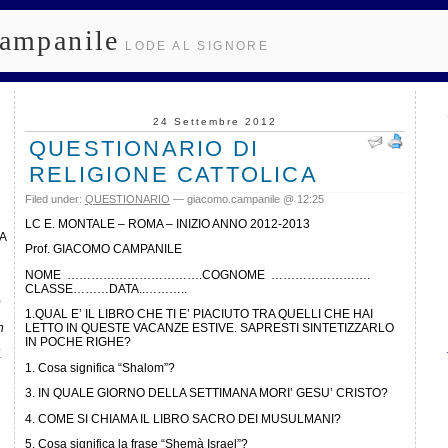
ampanile
LODE AL SIGNORE
24 Settembre 2012
QUESTIONARIO DI
RELIGIONE CATTOLICA
Filed under:
QUESTIONARIO
— giacomo.campanile @ 12:25
LC E. MONTALE – ROMA – INIZIO ANNO 2012-2013
A
Prof. GIACOMO CAMPANILE
NOME …………………………….COGNOME …………………….
CLASSE………DATA..………..
0
1.QUAL E’ IL LIBRO CHE TI E’ PIACIUTO TRA QUELLI CHE HAI
n
LETTO IN QUESTE VACANZE ESTIVE. SAPRESTI SINTETIZZARLO
IN POCHE RIGHE?
E
1. Cosa significa “Shalom”?
3. IN QUALE GIORNO DELLA SETTIMANA MORI’ GESU’ CRISTO?
4. COME SI CHIAMA IL LIBRO SACRO DEI MUSULMANI?
5. Cosa significa la frase “Shemà Israel”?