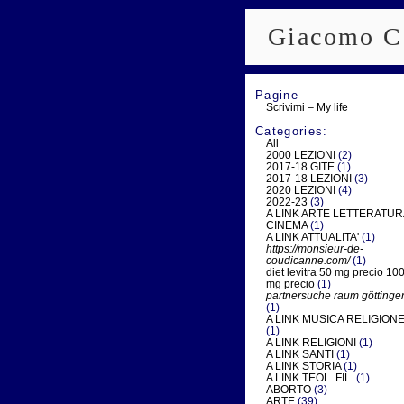
Giacomo C
Pagine
Scrivimi – My life
Categories:
All
2000 LEZIONI
(2)
2017-18 GITE
(1)
2017-18 LEZIONI
(3)
2020 LEZIONI
(4)
2022-23
(3)
A LINK ARTE LETTERATUR
CINEMA
(1)
A LINK ATTUALITA'
(1)
https://monsieur-de-
coudicanne.com/
(1)
diet levitra 50 mg precio 10
mg precio
(1)
partnersuche raum göttinge
(1)
A LINK MUSICA RELIGION
(1)
A LINK RELIGIONI
(1)
A LINK SANTI
(1)
A LINK STORIA
(1)
A LINK TEOL. FIL.
(1)
ABORTO
(3)
ARTE
(39)