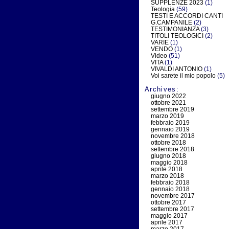
SUPPLENZE 2023
(1)
Teologia
(59)
TESTI E ACCORDI CANTI
G.CAMPANILE
(2)
TESTIMONIANZA
(3)
TITOLI TEOLOGICI
(2)
VARIE
(1)
VENDO
(1)
Video
(51)
VITA
(1)
VIVALDI ANTONIO
(1)
Voi sarete il mio popolo
(5)
Archives:
giugno 2022
ottobre 2021
settembre 2019
marzo 2019
febbraio 2019
gennaio 2019
novembre 2018
ottobre 2018
settembre 2018
giugno 2018
maggio 2018
aprile 2018
marzo 2018
febbraio 2018
gennaio 2018
novembre 2017
ottobre 2017
settembre 2017
maggio 2017
aprile 2017