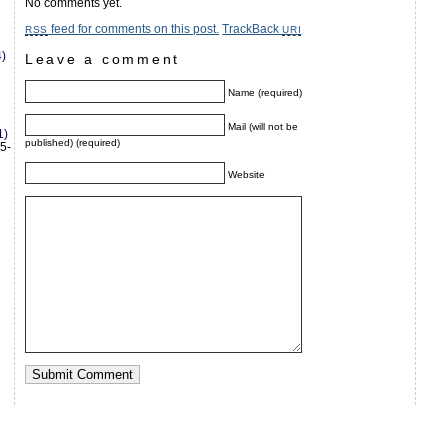
No comments yet.
feed for comments on this post.
TrackBack
RSS
URI
)
Leave a comment
Name (required)
Mail (will not be
1)
published) (required)
5-
Website