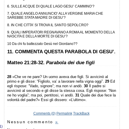
6. SULLE ACQUE DI QUALE LAGO GESU’ CAMMINO’?
7. QUALE ANGELO ANNUNCIO’ ALLA VERGINE MARIA CHE
SAREBBE STATA MADRE DI GESU’?
8. IN CHE CITTA’ SI TROVA IL SANTO SEPOLCRO?
9. QUALI IMPERATORI REGNAVANO A ROMA AL MOMENTO DELLA
NASCITA E DELLA MORTE DI GESU’?
10 Da chi fu battezzato Gesù nel Giordano??
11. COMMENTA QUESTA PARABOLA DI GESU’.
Matteo 21:28-32.
Parabola dei due figli
28
«Che ve ne pare? Un uomo aveva due figli. Si avvicinò al
primo e gli disse: “Figliolo, va’ a lavorare nella vigna oggi”.
29
Ed
egli rispose: “Vado, signore”; ma non vi andò.
30
Il padre si
avvicinò al secondo e gli disse la stessa cosa. Egli rispose: “Non
ne ho voglia”; ma poi, pentitosi, vi andò.
31
Quale dei due fece la
volontà del padre?» Essi gli dissero: «L’ultimo».
Comments (0)
Permalink
TrackBack
Nessun commento
»
1)