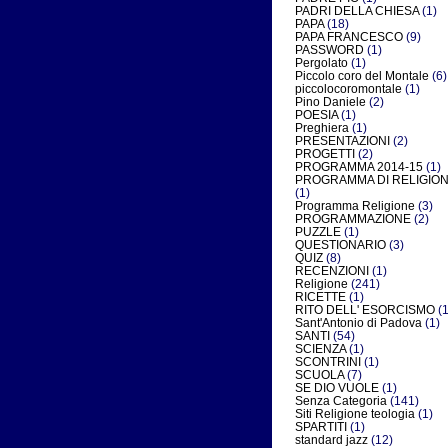
PADRI DELLA CHIESA
(1)
PAPA
(18)
PAPA FRANCESCO
(9)
PASSWORD
(1)
Pergolato
(1)
Piccolo coro del Montale
(6)
piccolocoromontale
(1)
Pino Daniele
(2)
POESIA
(1)
Preghiera
(1)
PRESENTAZIONI
(2)
PROGETTI
(2)
PROGRAMMA 2014-15
(1)
PROGRAMMA DI RELIGIO
(1)
Programma Religione
(3)
PROGRAMMAZIONE
(2)
PUZZLE
(1)
QUESTIONARIO
(3)
QUIZ
(8)
RECENZIONI
(1)
Religione
(241)
RICETTE
(1)
RITO DELL' ESORCISMO
(1
Sant'Antonio di Padova
(1)
SANTI
(54)
SCIENZA
(1)
SCONTRINI
(1)
SCUOLA
(7)
SE DIO VUOLE
(1)
Senza Categoria
(141)
Siti Religione teologia
(1)
SPARTITI
(1)
standard jazz
(12)