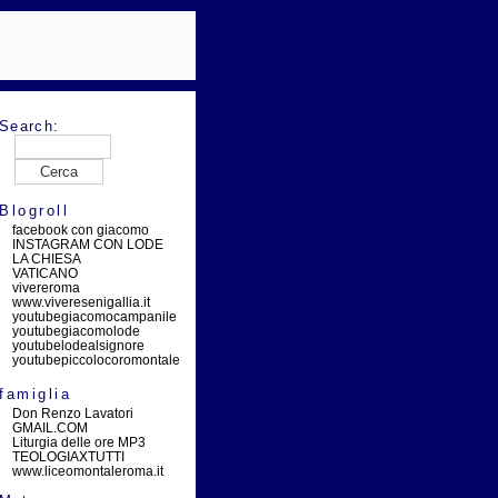
Search:
Blogroll
facebook con giacomo
INSTAGRAM CON LODE
LA CHIESA
VATICANO
vivereroma
www.viveresenigallia.it
youtubegiacomocampanile
youtubegiacomolode
youtubelodealsignore
youtubepiccolocoromontale
famiglia
Don Renzo Lavatori
GMAIL.COM
Liturgia delle ore MP3
TEOLOGIAXTUTTI
www.liceomontaleroma.it