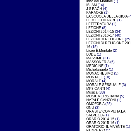
Inno del Montale
(1)
ISLAM
(14)
J.S.BACH
(4)
KARAOKE
(1)
LA SCUOLA DELLA GIOIA
(4
LE MIE CHITARRE
(1)
LETTERATURA
(1)
LEZIONE
(8)
LEZIONI 2014-15
(34)
LEZIONI 2016-17
(40)
LEZIONI DI RELIGIONE
(25
LEZIONI DI RELIGIONE 201
16
(15)
Liceo E.Montale
(2)
LODE
(1)
MASSIME
(31)
MASSONERIA
(5)
MEDICINE
(1)
Michelangelo
(1)
MONACHESIMO
(5)
MONTALE
(10)
MORALE
(4)
MORALE SESSUALE
(3)
MP3 CANTI
(4)
Musica
(33)
MUSICA CRISTIANA
(5)
NATALE CANZONI
(1)
OMOFOBIA
(25)
ONU
(3)
ORA SI E' COMPIUTA LA
SALVEZZA
(1)
ORARIO 2014-15
(1)
ORARIO 2015-16
(1)
ORATORIO. IL VIVENTE
(1)
PADRE PIO
(1)